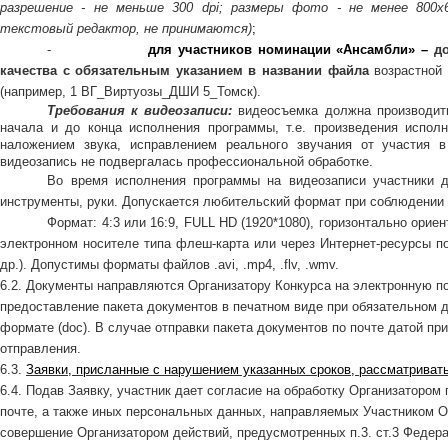
разрешение - не меньше 300
dpi; размеры фото - не менее 800х
текстовый редактор, не принимаются)
;
-
для участников номинации «Ансамбли» –
д
качества с обязательным указанием в названии файла
возрастной
(например, 1 ВГ_Виртуозы_ДШИ 5_Томск).
Требования к видеозаписи:
видеосъемка должна производить
начала и до конца исполнения программы, т.е. произведения испол
наложением звука, исправлением реального звучания от участия в
видеозапись не подвергалась профессиональной обработке.
Во время исполнения программы на видеозаписи участники 
инструменты, руки. Допускается любительский формат при соблюдении 
Формат: 4:3 или 16:9, FULL HD (1920*1080), горизонтально ори
электронном носителе типа флеш-карта или через Интернет-ресурсы по
др.). Допустимы форматы файлов .avi, .mp4, .flv, .wmv.
6.2. Документы направляются Организатору Конкурса на электронную п
предоставление пакета документов в печатном виде при обязательном 
формате (doc). В случае отправки пакета документов по почте датой пр
отправления.
6.3.
Заявки, присланные с нарушением указанных сроков, рассматривать
6.4. Подав Заявку, участник дает согласие на обработку Организаторо
почте, а также иных персональных данных, направляемых Участником Ор
совершение Организатором действий, предусмотренных п.3. ст.3 Федера