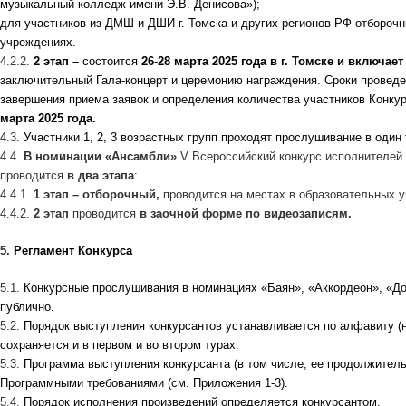
музыкальный колледж имени Э.В. Денисова»);
для участников из ДМШ и ДШИ г. Томска и других регионов РФ отборочн
учреждениях.
4.2.2.
2 этап –
состоится
26-28 марта 2025 года в г. Томске и включа
заключительный Гала-концерт и церемонию награждения. Сроки проведе
завершения приема заявок и определения количества участников Конку
марта 2025 года.
4.3.
Участники 1, 2, 3 возрастных групп проходят прослушивание в один 
4.4.
В номинации «Ансамбли»
V Всероссийский конкурс исполнителей 
проводится
в два этапа
:
4.4.1.
1 этап – отборочный,
проводится на местах в образовательных 
4.4.2.
2 этап
проводится
в заочной форме по видеозаписям.
5.
Регламент Конкурса
5.1.
Конкурсные прослушивания в номинациях «Баян», «Аккордеон», «До
публично.
5.2.
Порядок выступления конкурсантов устанавливается по алфавиту (н
сохраняется и в первом и во втором турах.
5.3.
Программа выступления конкурсанта (в том числе, ее продолжитель
Программными требованиями (см. Приложения 1-3).
5.4.
Порядок исполнения произведений определяется конкурсантом.