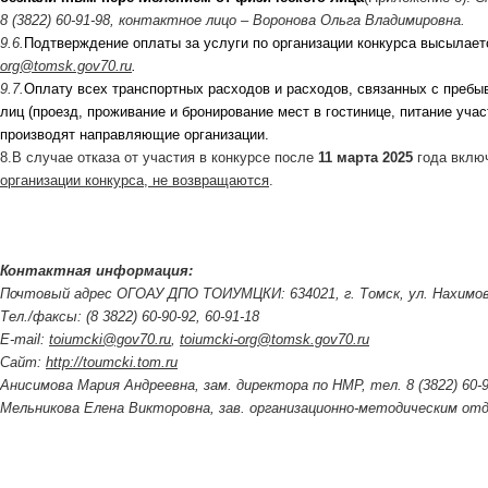
8 (3822) 60-91-98, контактное лицо – Воронова Ольга Владимировна.
9.6.
Подтверждение оплаты за услуги по организации конкурса высылает
org@tomsk.gov70.ru
.
9.7.
Оплату всех транспортных расходов и расходов, связанных с пребы
лиц (проезд, проживание и бронирование мест в гостинице, питание уча
производят направляющие организации.
8.В случае отказа от участия в конкурсе после
11 марта 2025
года вклю
организации конкурса, не возвращаются
.
Контактная информация:
Почтовый адрес ОГОАУ ДПО ТОИУМЦКИ:
634021, г. Томск, ул. Нахимо
Тел./факсы: (8 3822) 60-90-92, 60-91-18
E-mail:
toiumcki@gov70.ru
,
toiumcki-org@tomsk.gov70.ru
Сайт:
http://toumcki.tom.ru
Анисимова Мария Андреевна, зам. директора по НМР, тел. 8 (3822) 60-9
Мельникова Елена Викторовна, зав. организационно-методическим отдел