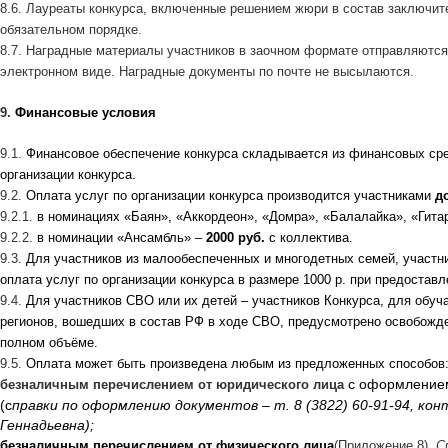
8.6. Лауреаты конкурса, включенные решением жюри в состав заключите
обязательном порядке.
8.7. Наградные материалы участников в заочном формате отправляются
электронном виде. Наградные документы по почте не высылаются.
9.
Финансовые условия
9.1.
Финансовое обеспечение конкурса складывается из финансовых сре
организации конкурса.
9.2.
Оплата услуг по организации конкурса производится участниками
д
9.2.1.
в номинациях «Баян», «Аккордеон», «Домра», «Балалайка», «Гита
9.2.2.
в номинации «Ансамбль» –
2000 руб.
с коллектива.
9.3.
Для участников из малообеспеченных и многодетных семей, участн
оплата услуг по организации конкурса в размере 1000 р. при предоста
9.4.
Для участников СВО или их детей – участников Конкурса, для обу
регионов, вошедших в состав РФ в ходе СВО, предусмотрено освобожден
полном объёме.
9.5.
Оплата может быть произведена любым из предложенных способов
с оформлением
безналичным перечислением от юридического лица
(с
правки по оформлению документов – т. 8 (3822) 60-91-94, ко
Геннадьевна);
безналичным перечислением от физического лица
(Приложение 8).
С