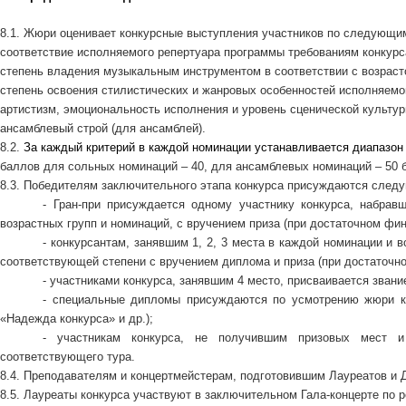
8.1. Жюри оценивает конкурсные выступления участников по следующи
соответствие исполняемого репертуара программы требованиям конкурс
степень владения музыкальным инструментом в соответствии с возраст
степень освоения стилистических и жанровых особенностей исполняемо
артистизм, эмоциональность исполнения и уровень сценической культур
ансамблевый строй (для ансамблей).
8.2.
За каждый критерий в каждой номинации устанавливается диапазон 
баллов для сольных номинаций – 40, для ансамблевых номинаций – 50 
8.3. Победителям заключительного этапа конкурса присуждаются след
- Гран-при присуждается одному участнику конкурса, набра
возрастных групп и номинаций, с вручением приза (при достаточном фин
- конкурсантам, занявшим 1, 2, 3 места в каждой номинации и 
соответствующей степени с вручением диплома и приза (при достаточн
- участниками конкурса, занявшим 4 место, присваивается зван
- специальные дипломы присуждаются по усмотрению жюри ко
«Надежда конкурса» и др.);
- участникам конкурса, не получившим призовых мест и
соответствующего тура.
8.4. Преподавателям и концертмейстерам, подготовившим Лауреатов и 
8.5. Лауреаты конкурса участвуют в заключительном Гала-концерте по