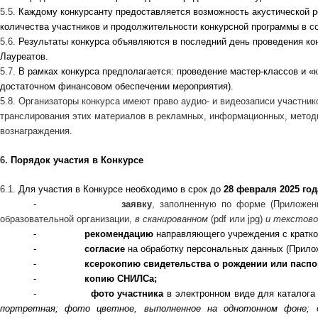
5.5.
Каждому конкурсанту предоставляется возможность акустической ре
количества участников и продолжительности конкурсной программы в со
5.6.
Результаты конкурса объявляются в последний день проведения кон
Лауреатов.
5.7.
В рамках конкурса предполагается: проведение мастер-классов и «к
достаточном финансовом обеспечении мероприятия).
5.8. Организаторы конкурса имеют право аудио- и видеозаписи участник
транслирования этих материалов в рекламных, информационных, методи
вознаграждения.
6.
Порядок участия в Конкурсе
6.1.
Для участия в Конкурсе необходимо в срок до
28 февраля 2025 год
-
заявку
, заполненную по форме (Приложен
образовательной организации,
в сканированном
(pdf или jpg)
и текстов
-
рекомендацию
направляющего учреждения с краткой
-
согласие
на обработку персональных данных (Прилож
-
ксерокопию свидетельства о рождении или паспо
-
копию СНИЛСа;
-
фото участника
в электронном виде для каталог
портретная; фото цветное, выполненное на однотонном фоне;