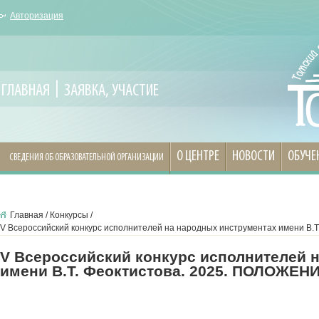
Авторизация
ГЛАВНАЯ
ЗАЯВКА, УЧАСТИЕ
О ЦЕНТРЕ
НОВОСТИ
ОБУЧЕ
СВЕДЕНИЯ ОБ ОБРАЗОВАТЕЛЬНОЙ ОРГАНИЗАЦИИ
Главная
/
Конкурсы
/
V Всероссийский конкурс исполнителей на народных инструментах имени В.
V Всероссийский конкурс исполнителей 
имени В.Т. Феоктистова. 2025. ПОЛОЖЕН