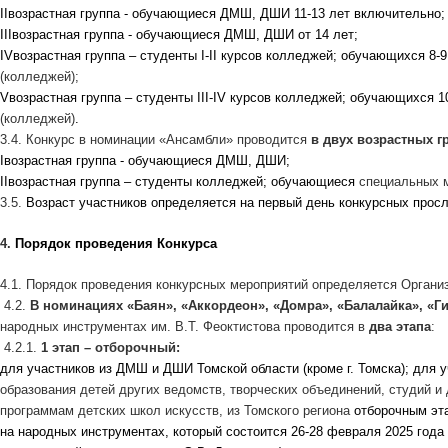
II
возрастная группа - обучающиеся ДМШ, ДШИ 11-13 лет включительно;
III
возрастная группа - обучающиеся ДМШ, ДШИ от 14 лет;
IV
возрастная группа – студенты
I
-
II
курсов колледжей; обучающихся 8-9
(колледжей);
V
возрастная группа – студенты
III
-
IV
курсов колледжей; обучающихся 1
(колледжей)
.
3.4. Конкурс в номинации «Ансамбли» проводится
в двух возрастных г
I
возрастная группа - обучающиеся ДМШ, ДШИ;
II
возрастная группа – студенты колледжей; обучающиеся
специальных 
3.5.
Возраст участников определяется на первый день конкурсных про
4.
Порядок проведения Конкурса
4.1. Порядок проведения конкурсных мероприятий определяется Органи
4.2.
В номинациях «Баян», «Аккордеон», «Домра», «Балалайка», «Г
народных инструментах им. В.Т. Феоктистова проводится в
два этапа
:
4.2.1.
1 этап – отборочный:
для участников из ДМШ и ДШИ Томской области (кроме г. Томска); для 
образования детей других ведомств, творческих объединений, студий и
программам детских школ искусств, из Томского региона
отборочным эт
на народных инструментах, который состоится 26-28 февраля 2025 года 