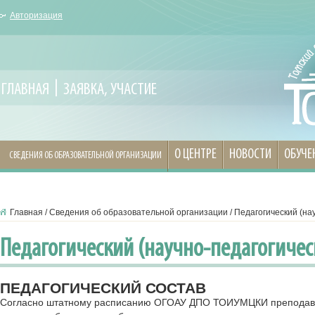
Авторизация
ГЛАВНАЯ
ЗАЯВКА, УЧАСТИЕ
О ЦЕНТРЕ
НОВОСТИ
ОБУЧЕ
СВЕДЕНИЯ ОБ ОБРАЗОВАТЕЛЬНОЙ ОРГАНИЗАЦИИ
Главная
/
Сведения об образовательной организации
/
Педагогический (на
Педагогический (научно-педагогичес
ПЕДАГОГИЧЕСКИЙ СОСТАВ
Согласно штатному расписанию ОГОАУ ДПО ТОИУМЦКИ преподават