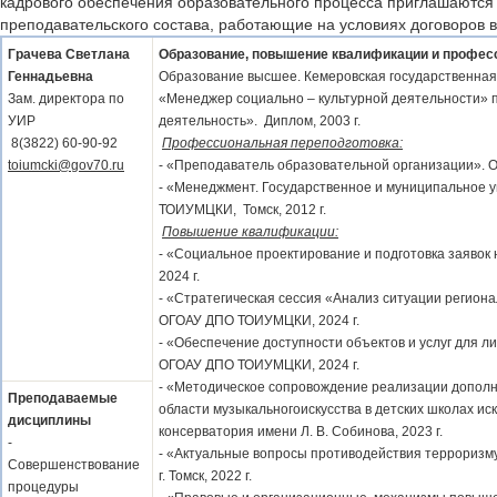
кадрового обеспечения образовательного процесса приглашаются
преподавательского состава, работающие на условиях договоров в
Грачева Светлана
Образование, повышение квалификации и профес
Геннадьевна
Образование высшее. Кемеровская государственная 
Зам. директора по
«Менеджер социально – культурной деятельности» 
УИР
деятельность». Диплом, 2003 г.
8(3822) 60-90-92
Профессиональная переподготовка:
toiumcki@gov70.ru
- «Преподаватель образовательной организации». 
- «Менеджмент. Государственное и муниципальное 
ТОИУМЦКИ, Томск, 2012 г.
Повышение квалификации:
- «Социальное проектирование и подготовка заяво
2024 г.
- «Стратегическая сессия «Анализ ситуации регион
ОГОАУ ДПО ТОИУМЦКИ, 2024 г.
- «Обеспечение доступности объектов и услуг для 
ОГОАУ ДПО ТОИУМЦКИ, 2024 г.
- «Методическое сопровождение реализации допол
Преподаваемые
области музыкальногоискусства в детских школах ис
дисциплины
консерватория имени Л. В. Собинова, 2023 г.
-
- «Актуальные вопросы противодействия терроризм
Совершенствование
г. Томск, 2022 г.
процедуры