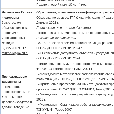
Педагогический стаж 10 лет 4 мес.
Черемисина Галина
Образование, повышение квалификации и профес
Федоровна
Образование высшее. ТГПУ. Квалификация «Педагог
Зав. отделом
Диплом, 2002 г.
образовательных
Профессиональная переподготовка:
программ и
- «Преподаватель образовательной организации». 
инновационных
Повышение квалификации:
методик
- «Стратегическая сессия «Анализ ситуации регион
8(3822) 60-91-17
ОГОАУ ДПО ТОИУМЦКИ, 2024 г.
toiumcki@gov70.ru
- «Обеспечение доступности объектов и услуг для 
ОГОАУ ДПО ТОИУМЦКИ, 2024 г.
-
«Внедрение форм дистанционного обучения в обра
ФГБОУ ВО «Кемеровский ГИК», 2021 г.
- «Менеджмент. Методическое сопровождение обра
Преподаваемые
квалификации». ОГОАУ ДПО ТОИУМЦКИ, Томск, 2016 
дисциплины
- «Применение профессиональных стандартов в сф
- Психология
организации». ОГОАУ ДПО ТОИУМЦКИ, Томск, 2016 г
профессиональной
- «Менеджмент. Технология разработки социокульт
деятельности.
2011 г.
Делопроизводство и
- «Менеджмент. Организация работы заведующего 
документоведение
ТОИУМЦКИ, Томск, 2007 г.