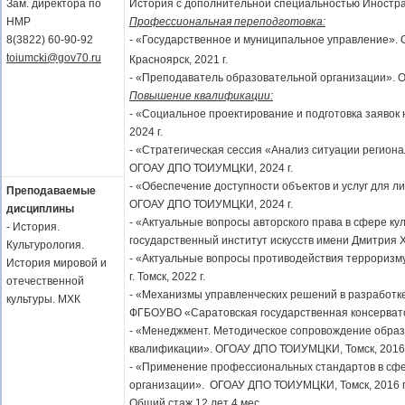
Зам. директора по
История с дополнительной специальностью Иностран
НМР
Профессиональная переподготовка:
8(3822) 60-90-92
- «Государственное и муниципальное управление»
toiumcki@gov70.ru
Красноярск, 2021 г.
- «Преподаватель образовательной организации». 
Повышение квалификации:
- «Социальное проектирование и подготовка заяво
2024 г.
- «Стратегическая сессия «Анализ ситуации регион
ОГОАУ ДПО ТОИУМЦКИ, 2024 г.
- «Обеспечение доступности объектов и услуг для 
Преподаваемые
ОГОАУ ДПО ТОИУМЦКИ, 2024 г.
дисциплины
- «Актуальные вопросы авторского права в сфере ку
- История.
государственный институт искусств имени Дмитрия Хво
Культурология.
- «Актуальные вопросы противодействия терроризм
История мировой и
г. Томск, 2022 г.
отечественной
- «Механизмы управленческих решений в разработке 
культуры. МХК
ФГБОУВО «Саратовская государственная консерватор
- «Менеджмент. Методическое сопровождение обра
квалификации». ОГОАУ ДПО ТОИУМЦКИ, Томск, 2016 
- «Применение профессиональных стандартов в сф
организации». ОГОАУ ДПО ТОИУМЦКИ, Томск, 2016 г
Общий стаж 12 лет 4 мес.