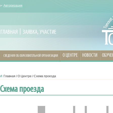
Авторизация
ГЛАВНАЯ
ЗАЯВКА, УЧАСТИЕ
О ЦЕНТРЕ
НОВОСТИ
ОБУЧЕ
СВЕДЕНИЯ ОБ ОБРАЗОВАТЕЛЬНОЙ ОРГАНИЗАЦИИ
Главная
/
О Центре
/
Схема проезда
Схема проезда