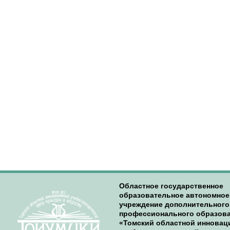
Областное государственное
образовательное автономное
учреждение дополнительного
профессионального образов
«Томский областной иннова