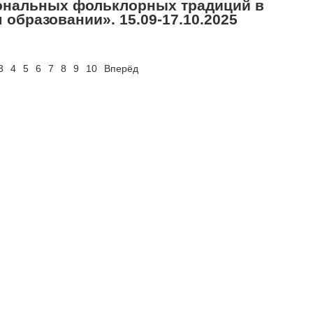
иональных фольклорных традиций в
образовании». 15.09-17.10.2025
3
4
5
6
7
8
9
10
Вперёд