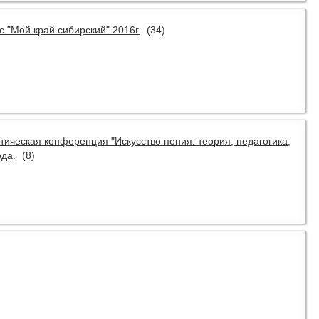
с "Мой край сибирский" 2016г.
(34)
ктическая конференция "Искусство пения: теория, педагогика,
ода.
(8)