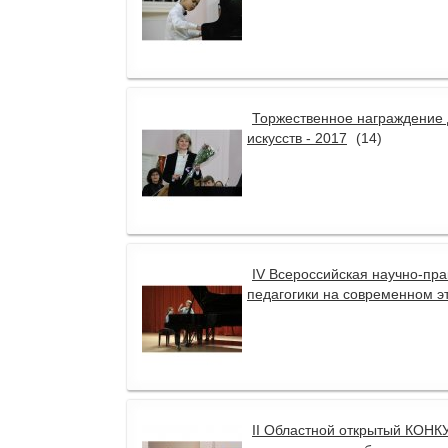
Торжественное награждение 
искусств - 2017
(14)
IV Всероссийская научно-п
педагогики на современном эт
II Областной открытый КО