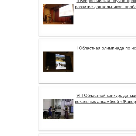
II Всероссийская научно-пр
развитие дошкольников: проб
I Областная олимпиада по ис
VIII Областной конкурс детс
вокальных ансамблей «Жавор