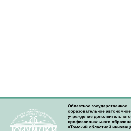
Областное государственное
образовательное автономное
учреждение дополнительного
профессионального образов
«Томский областной иннова