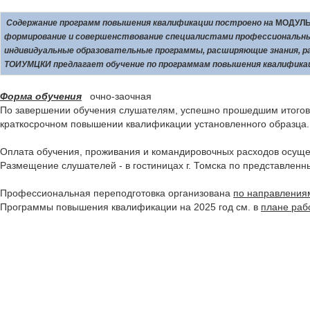
Содержание программ повышения квалификации построено на
МОДУЛЬ
формирование и совершенствование специалистами профессиональн
индивидуальные образовательные программы, расширяющие знания, 
ТОИУМЦКИ предлагает обучение по программам повышения квалификац
Форма обучения
очно-заочная
По завершении обучения слушателям, успешно прошедшим итогов
краткосрочном повышении квалификации установленного образца.
Оплата обучения, проживания и командировочных расходов осуще
Размещение слушателей - в гостиницах г. Томска по представленн
Профессиональная переподготовка организована
по направления
Программы повышения квалификации на 2025 год см. в
плане раб