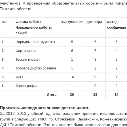
участников. К проведению образовательных событий были привл
Томской области.
п\п
Формы работы
выступления
доклады
метод.
Направления работы
сообщения
секций
1
Народные инструменты
5
6
5
2
Фортепиано
6
6
4
3
Теория музыки
1
3
2
4
Хоровое дирижирование
1
2
2
5
ИЗО
16
6
1
6
Хореография
1
0
2
Итого:
20
23
16
Проектно-исследовательская деятельность.
За 2012 -2013 учебный год, в направлении проектно-исследовател
групп в следующих ТМО: г.о. Стрежевой, Зырянский, Кожевниковск
ДХШ Томской области. Эта технология была использована для пр