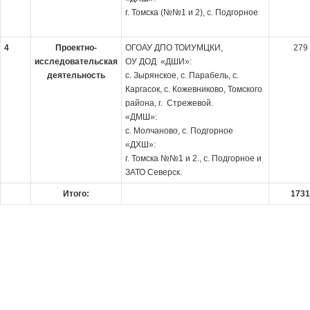
г. Томска (№№1 и 2), с. Подгорное
4
Проектно-
ОГОАУ ДПО ТОИУМЦКИ,
279
исследовательская
ОУ ДОД «ДШИ»:
деятельность
с. Зырянское, с. Парабель, с.
Каргасок, с. Кожевниково, Томского
района, г. Стрежевой.
«ДМШ»:
с. Молчаново, с. Подгорное
«ДХШ»:
г. Томска №№1 и 2., с. Подгорное и
ЗАТО Северск.
Итого:
1731