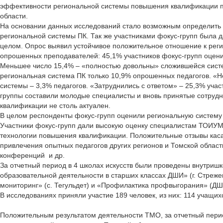
эффективности региональной системы повышения квалификации пр
области.
На основании данных исследований стало возможным определить 
региональной системы ПК. Так же участниками фокус-групп была д
целом. Опрос выявил устойчивое положительное отношение к рег
опрошенных преподавателей: 45,1% участников фокус-групп оценил
Меньшее число 15,4% – «полностью довольны» сложившейся систе
региональная система ПК только 10,9% опрошенных педагогов. «
системы – 3,3% педагогов. «Затруднились с ответом» – 25,3% учас
группы составили молодые специалисты и вновь принятые сотруд
квалификации не столь актуален.
В целом респонденты фокус-групп оценили региональную систему
Участники фокус-групп дали высокую оценку специалистам ТОИУМЦ
технологии повышения квалификации. Положительные отзывы касал
привлечения опытных педагогов других регионов и Томской област
конференций и др.
За отчетный период в 4 школах искусств были проведены внутриш
образовательной деятельности в старших классах ДШИ» (г. Стрежев
мониторинг» (с. Тегульдет) и «Профилактика профвыгорания» (ДШ
В исследованиях приняли участие 189 человек, из них: 114 учащих
Положительным результатом деятельности ТМО, за отчетный пери