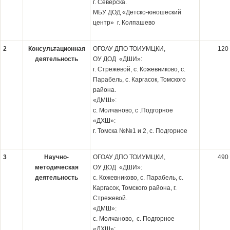
г. Северска.
МБУ ДОД «Детско-юношеский
центр» г. Колпашево
2
Консультационная
ОГОАУ ДПО ТОИУМЦКИ,
120
деятельность
ОУ ДОД «ДШИ»:
г. Стрежевой, с. Кожевниково, с.
Парабель, с. Каргасок, Томского
района.
«ДМШ»:
с. Молчаново, с .Подгорное
«ДХШ»:
г. Томска №№1 и 2, с. Подгорное
3
Научно-
ОГОАУ ДПО ТОИУМЦКИ,
490
методическая
ОУ ДОД «ДШИ»:
деятельность
с. Кожевниково, с. Парабель, с.
Каргасок, Томского района, г.
Стрежевой.
«ДМШ»:
с. Молчаново, с. Подгорное
«ДХШ»: