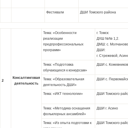
Фестивали
ДШИ Томского района
Тема: «Особенности
г. Томск:
реализации
ДХШ №№ 1,2.
предпрофессиональных
ДМШ: с. Молчанов
программ»
ДШИ:
г. Стрежевой, Асин
Тема: «Подготовка
ДШИ с. Кожевнико
обучающихся к конкурсам»
Консалтинговая
Тема: «Образовательная
ДШИ с. Первомайс
2
деятельность
деятельность ДШИ»
Тема: «ИКТ технологии»
ДШИ Томского рай
Тема: «Методика оснащения
ДШИ г. Асино
фольклорных ансамблей»
Тема: «Из опыта подготовки к
ДШИ Томского рай