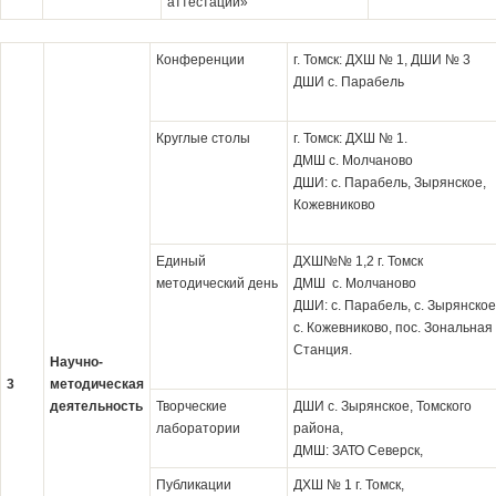
аттестации»
Конференции
г. Томск: ДХШ № 1, ДШИ № 3
ДШИ с. Парабель
Круглые столы
г. Томск: ДХШ № 1.
ДМШ с. Молчаново
ДШИ: с. Парабель, Зырянское,
Кожевниково
Единый
ДХШ№№ 1,2 г. Томск
методический день
ДМШ с. Молчаново
ДШИ: с. Парабель, с. Зырянское
с. Кожевниково, пос. Зональная
Станция.
Научно-
3
методическая
деятельность
Творческие
ДШИ с. Зырянское, Томского
лаборатории
района,
ДМШ: ЗАТО Северск,
Публикации
ДХШ № 1 г. Томск,