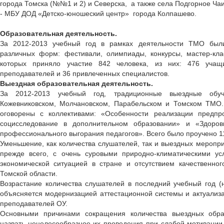
города Томска (№№1 и 2) и Северска, а также села Подгорное Чаи
- МБУ ДОД «Детско-юношеский центр» города Колпашево.
Образовательная деятельность.
За 2012-2013 учебный год в рамках деятельности ТМО был
различных форм: фестивали, олимпиады, конкурсы, мастер-клас
которых приняло участие 842 человека, из них: 476 учащ
преподавателей и 36 привлеченных специалистов.
Выездная образовательная деятельность.
За 2012-2013 учебный год, традиционные выездные об
Кожевниковском, Молчановском, Парабельском и Томском ТМО.
оговорены с коллективами: «Особенности реализации предп
социсследование в дополнительном образовании» и «Здоров
профессионального выгорания педагогов». Всего было проучено 1
Уменьшение, как количества слушателей, так и выездных меропри
прежде всего, с очень суровыми природно-климатическими ус
экономической ситуацией в стране и отсутствием качественн
Томской области.
Возрастание количества слушателей в последний учебный год 
объясняется модернизацией аттестационной системы и актуали
преподавателей ОУ.
Основными причинами сокращения количества выездных обра
назвать нецелесообразное их проведения при слабой мотивации 