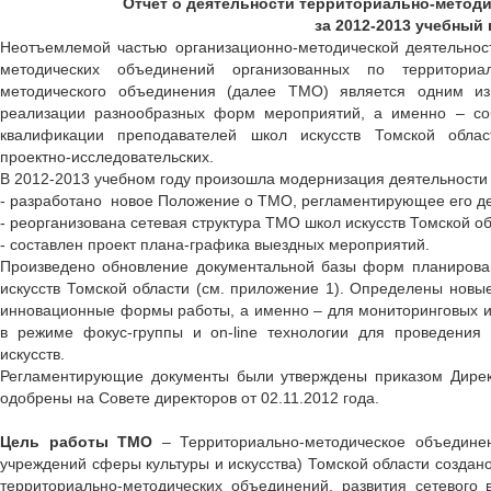
Отчет о деятельности территориально-метод
за 2012-2013 учебный 
Неотъемлемой частью организационно-методической деятельнос
методических объединений организованных по территориал
методического объединения (далее ТМО) является одним и
реализации разнообразных форм мероприятий, а именно – соб
квалификации преподавателей школ искусств Томской област
проектно-исследовательских.
В 2012-2013 учебном году произошла модернизация деятельности
- разработано новое Положение о ТМО, регламентирующее его де
- реорганизована сетевая структура ТМО школ искусств Томской об
- составлен проект плана-графика выездных мероприятий.
Произведено обновление документальной базы форм планирова
искусств Томской области (см. приложение 1). Определены нов
инновационные формы работы, а именно – для мониторинговых и
в режиме фокус-группы и on-line технологии для проведени
искусств.
Регламентирующие документы были утверждены приказом Дирек
одобрены на Совете директоров от 02.11.2012 года.
Цель работы ТМО
– Территориально-методическое объединен
учреждений сферы культуры и искусства) Томской области созда
территориально-методических объединений, развития сетевого