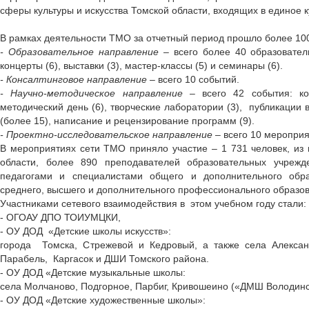
сферы культуры и искусства Томской области, входящих в единое 
В рамках деятельности ТМО за отчетный период прошло более 10
- Образовательное направление
– всего более 40 образователь
концерты (6), выставки (3), мастер-классы (5) и семинары (6).
- Консалтинговое направление
– всего 10 событий.
- Научно-методическое направление
– всего 42 события: ко
методический день (6), творческие лаборатории (3), публикации
(более 15), написание и рецензирование программ (9).
- Проектно-исследовательское направление
– всего 10 мероприя
В мероприятиях сети ТМО приняло участие – 1 731 человек, из 
области, более 890 преподавателей образовательных учрежд
педагогами и специалистами общего и дополнительного обр
среднего, высшего и дополнительного профессионального образов
Участниками сетевого взаимодействия в этом учебном году стали:
- ОГОАУ ДПО ТОИУМЦКИ,
- ОУ ДОД «Детские школы искусств»:
города Томска, Стрежевой и Кедровый, а также села Александ
Парабель, Каргасок и ДШИ Томского района.
- ОУ ДОД «Детские музыкальные школы:
села Молчаново, Подгорное, Парбиг, Кривошеино («ДМШ Володинс
- ОУ ДОД «Детские художественные школы»: