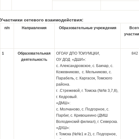
Участники сетевого взаимодействия:
п/п
Направления
Образовательные учреждения
Всег
участни
1
Образовательная
ОГОАУ ДПО ТОИУМЦКИ,
842
деятельность
ОУ ДОД «ДШИ»:
с. Александровское, с. Бакчар, с.
Кожевниково, с. Мельниково, с.
Парабель, с. Каргасок, Томского
района.
г. .Стрежевой, г. Томска (№№ 3,7,8),
г. Кедровый.
«ДМШ»:
с. Молчаново, с. Подгорное, с.
Парбиг, с. Кривошеино (ДМШ
Володинский филиал), г. Северска.
«ДХШ»:
г. Томска (№№1 и 2), с. Подгорное,