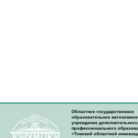
Областное государственное
образовательное автономное
учреждение дополнительного
профессионального образов
«Томский областной иннова