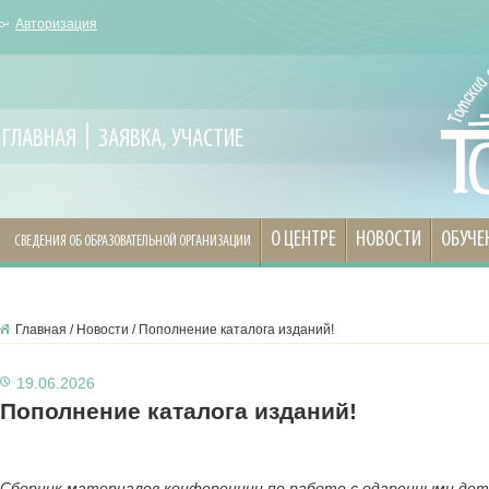
Авторизация
ГЛАВНАЯ
ЗАЯВКА, УЧАСТИЕ
О ЦЕНТРЕ
НОВОСТИ
ОБУЧЕ
СВЕДЕНИЯ ОБ ОБРАЗОВАТЕЛЬНОЙ ОРГАНИЗАЦИИ
Главная
/
Новости
/
Пополнение каталога изданий!
19.06.2026
Пополнение каталога изданий!
Сборник материалов конференции по работе с одаренными де