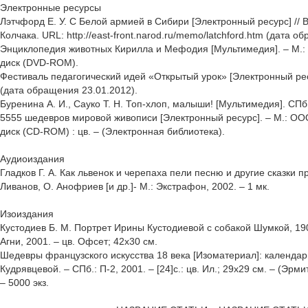
Электронные ресурсы
Лэтчфорд Е. У. С Белой армией в Сибири [Электронный ресурс] //
Колчака. URL: http://east-front.narod.ru/memo/latchford.htm (дата о
Энциклопедия животных Кирилла и Мефодия [Мультимедия]. – М.: Ne
диск (DVD-ROM).
Фестиваль педагогический идей «Открытый урок» [Электронный ресур
(дата обращения 23.01.2012).
Буренина А. И., Сауко Т. Н. Топ-хлоп, малыши! [Мультимедия]. СПб.,
5555 шедевров мировой живописи [Электронный ресурс]. – М.: ООО
диск (CD-ROM) : цв. – (Электронная библиотека).
Аудиоиздания
Гладков Г. А. Как львенок и черепаха пели песню и другие сказки пр
Ливанов, О. Анофриев [и др.]- М.: Экстрафон, 2002. – 1 мк.
Изоиздания
Кустодиев Б. М. Портрет Ирины Кустодиевой с собакой Шумкой, 190
Агни, 2001. – цв. Офсет; 42х30 см.
Шедевры французского искусства 18 века [Изоматериал]: календарь:2
Кудрявцевой. – СПб.: П-2, 2001. – [24]с.: цв. Ил.; 29х29 см. – (Эрм
– 5000 экз.