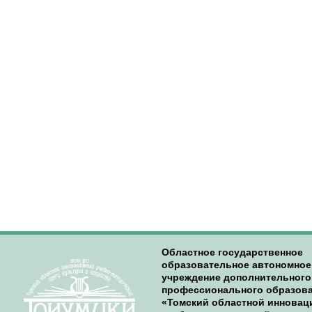
Областное государственное
образовательное автономное
учреждение дополнительного
профессионального образов
«Томский областной иннова