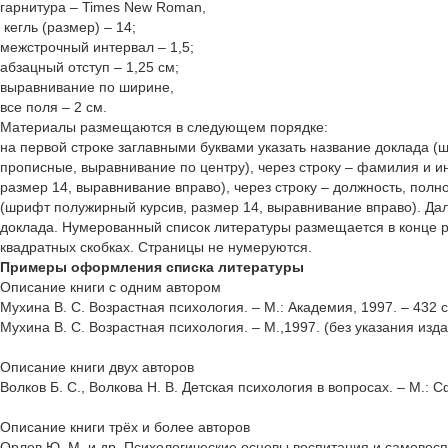
гарнитура – Times New Roman,
кегль (размер) – 14;
межстрочный интервал – 1,5;
абзацный отступ – 1,25 см;
выравнивание по ширине,
все поля – 2 см.
Материалы размещаются в следующем порядке:
на первой строке заглавными буквами указать название доклада (
прописные, выравнивание по центру), через строку – фамилия и 
размер 14, выравнивание вправо), через строку – должность, полн
(шрифт полужирный курсив, размер 14, выравнивание вправо). Дал
доклада. Нумерованный список литературы размещается в конце р
квадратных скобках. Страницы не нумеруются.
Примеры оформления списка литературы
Описание книги с одним автором
Мухина В. С. Возрастная психология. – М.: Академия, 1997. – 432 с
Мухина В. С. Возрастная психология. – М.,1997. (без указания изда
Описание книги двух авторов
Волков Б. С., Волкова Н. В. Детская психология в вопросах. – М.: С
Описание книги трёх и более авторов
Орлов Ю. М. и др. Психологические основы воспитания и самовоспит