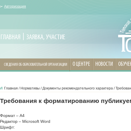
Авторизация
ГЛАВНАЯ
ЗАЯВКА, УЧАСТИЕ
О ЦЕНТРЕ
НОВОСТИ
ОБУЧЕ
СВЕДЕНИЯ ОБ ОБРАЗОВАТЕЛЬНОЙ ОРГАНИЗАЦИИ
Главная
/
Нормативы
/
Документы рекомендательного характера
/
Требован
Требования к форматированию публикуе
Формат – А4
Редактор – Microsoft Word
Шрифт: