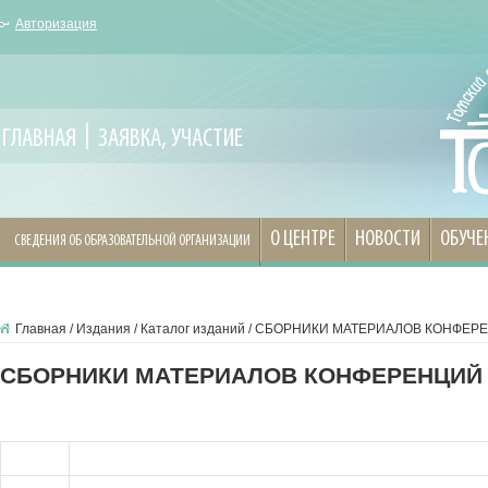
Авторизация
ГЛАВНАЯ
ЗАЯВКА, УЧАСТИЕ
О ЦЕНТРЕ
НОВОСТИ
ОБУЧЕ
СВЕДЕНИЯ ОБ ОБРАЗОВАТЕЛЬНОЙ ОРГАНИЗАЦИИ
Главная
/
Издания
/
Каталог изданий
/
СБОРНИКИ МАТЕРИАЛОВ КОНФЕРЕН
СБОРНИКИ МАТЕРИАЛОВ КОНФЕРЕНЦИЙ 2