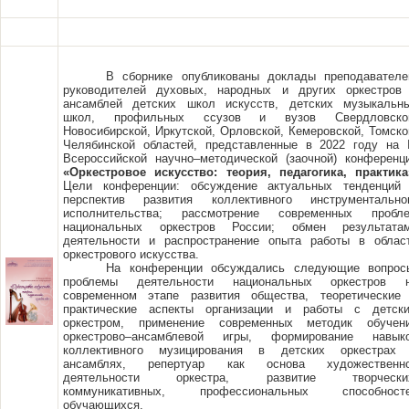
В сборнике опубликованы доклады преподавателе
руководителей духовых, народных и других оркестров
ансамблей детских школ искусств, детских музыкальн
школ, профильных ссузов и вузов Свердловско
Новосибирской, Иркутской, Орловской, Кемеровской, Томско
Челябинской областей, представленные в 2022 году на I
Всероссийской научно–методической (заочной) конференц
«Оркестровое искусство: теория, педагогика, практика
Цели конференции:
обсуждение актуальных тенденций
перспектив развития коллективного инструментально
исполнительства; рассмотрение современных пробл
национальных оркестров России; обмен результата
деятельности и распространение опыта работы в облас
оркестрового искусства.
На конференции обсуждались следующие вопрос
проблемы деятельности национальных оркестров 
современном этапе развития общества, теоретические
практические аспекты организации и работы с детск
оркестром, применение современных методик обучен
оркестрово–ансамблевой игры, формирование навык
коллективного музицирования в детских оркестрах
ансамблях, репертуар как основа художественн
деятельности оркестра, развитие творчески
коммуникативных, профессиональных способност
обучающихся.